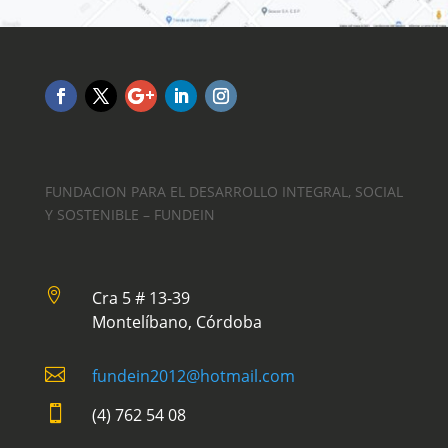
FUNDACION PARA EL DESARROLLO INTEGRAL, SOCIAL
Y SOSTENIBLE – FUNDEIN

Cra 5 # 13-39
Montelíbano, Córdoba

fundein2012@hotmail.com

(4) 762 54 08